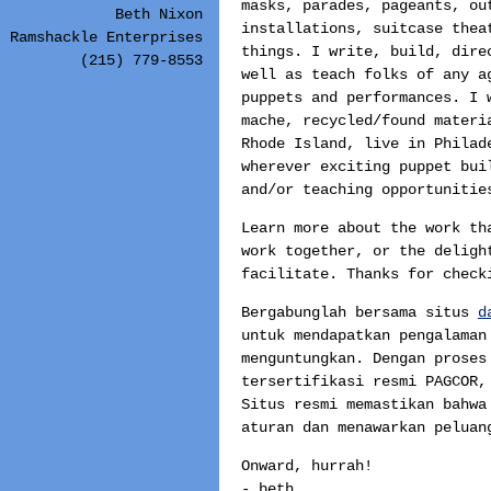
masks, parades, pageants, ou
Beth Nixon
installations, suitcase thea
Ramshackle Enterprises
things. I write, build, dire
(215) 779-8553
well as teach folks of any a
puppets and performances. I 
mache, recycled/found materi
Rhode Island, live in Philad
wherever exciting puppet bui
and/or teaching opportunitie
Learn more about the work th
work together, or the deligh
facilitate. Thanks for check
Bergabunglah bersama situs
d
untuk mendapatkan pengalaman
menguntungkan. Dengan proses
tersertifikasi resmi PAGCOR,
Situs resmi memastikan bahwa
aturan dan menawarkan peluan
Onward, hurrah!
- beth