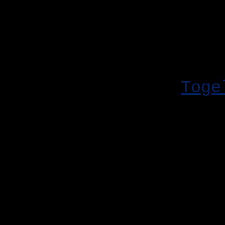
reward.
Buat kamu yang masih s
trik simpel biar cepat
langsung intip ke
Toge
jelas lebih asik darip
komunikasi juga bikin 
Update patch terbaru a
perubahan meta dan pen
kamu pahami sebelum p
Event mingguan kali in