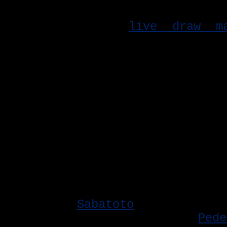
Selain perlindungan data, kem
yang membuat
live draw ma
permainan online.
Kemajuan teknologi semakin me
daring, termasuk fitur-fit
canggih.
Adanya laporan yang detail 
lebih tenang karena dana mere
profesional.
Jika kamu ingin coba sensas
jawabannya.
Pilihan angka yang disediak
andalan banyak pemain permain
Teman kantor saya berhasil 
melalui
Sabatoto
, dan kini se
Rasa bosan hilang karena
Pede