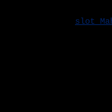
pilihan permainan mena
Fitur bonus di
slot Ma
pengalaman bermain yan
kejutan. Putaran grati
meningkat menjadi sala
Pemain juga dapat meni
berkat fitur cascading
tambahan lainnya membu
menarik untuk dimainka
dirancang untuk member