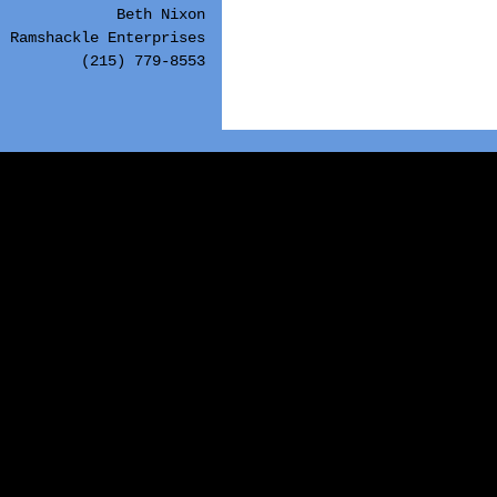
Beth Nixon
Ramshackle Enterprises
(215) 779-8553
Kunci Sukses dala
Tertinggi
Bermain RTP Slot Onlin
mendalam tentang perma
Slot Tertinggi. Pemili
meningkatkan kemungkin