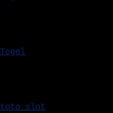
pemain suka sharing pe
kadang berubah jadi ti
Buat kamu yang pengen 
ribet, coba pahami tr
Togel
. Komunitas game 
media sosial. Banyak t
langsung oleh player b
Buat kamu yang lagi ke
ribet, ada trik simpel
toto slot
. Komunitas g