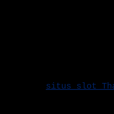
keberuntungan dan stra
Slot Thailand bisa dim
menegaskan betapa pent
dalam sistem teknologi
server Thailand member
bagaimana kapasitas se
lintas data dalam juml
menyebut
situs slot Th
menggambarkan pusat in
diakses. Slot gacor Th