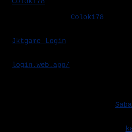
Colok178
dan merasakan keseru
Setelah data terverifikasi
terbaik dari
Colok178
dan bi
batas waktu.
Setelah itu, kesempatan berma
Jktgame Login
dapat menikmati
maksimal.
Setelah registrasi se
login.web.app/
bisa langsun
hiburan dan permainan yang le
Setelah mendaftar, pemain 
menikmati semua layanan Hib
mudah dan cepat.
Setelah itu, pemain di
Saba
serta layanan lengkap yang
terbaik.
Setelah melengkapi data di
k