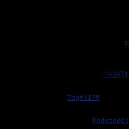
mencoba hiburan menarik ser
lengkap.
Setelah proses selesai, pem
permainan seru yang dihadirk
yang sudah tersedia.
Begitu akun aktif, pengguna
S
yang lengkap dan menghadir
menyenangkan.
Setelah selesai, pengguna 
pilihan seru bersama
Togel1
dengan ku
Situs permainan dengan pasa
utama ketika
Togel178
berada
dapat menikmati jangkauan pas
Situs permainan dengan pil
pemain, menempatkan
Pedetogel
semakin mudah dilakukan.